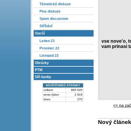
Tématická diskuze
Plus diskuze
Spam discussion
Stříhání
Starší
vse nove'o, t
Leden 23
vam prinasi t
Prosinec 22
Listopad 22
Obrázky
PTW
Síň hanby
NÁVŠTĚVNÍKŮ STRÁNKY
celkem
860 020
tento týden
2 919
dnes
270
<< na za
Nový článek!