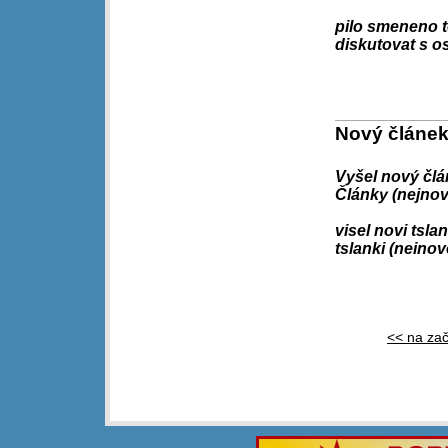
pilo smeneno te
diskutovat s os
Nový článek!
Vyšel nový člán
Články (nejnov
visel novi tslan
tslanki (neinov
<< na za