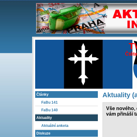
T
Čtěte
Aktuality (a
Články
FaBu 141
Vše nového, 
FaBu 140
vám přináší t
Aktuality
Aktuální anketa
Diskuze