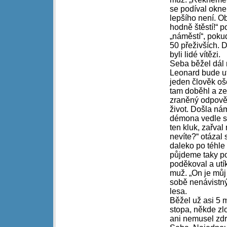
se podíval oknem
lepšího není. Ob
hodně štěstí!“ 
„náměstí“, pokud
50 přeživších. 
byli lidé vítězi.
Seba běžel dál 
Leonard bude u
jeden člověk oš
tam doběhl a zep
zraněný odpovědě
život. Došla nám
démona vedle seb
ten kluk, zařval
nevíte?“ otázal 
daleko po téhle 
půjdeme taky po
poděkoval a utík
muž. „On je můj 
sobě nenávistn
lesa.
Běžel už asi 5 
stopa, někde zl
ani nemusel zdr