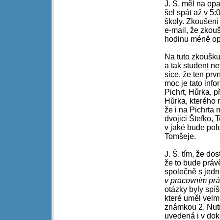
J. Š. měl na opa
šel spát až v 5:
školy. Zkoušení
e-mail, že zkou
hodinu méně opa
Na tuto zkoušku
a tak student n
sice, že ten prv
moc je tato info
Pichrt, Hůrka, p
Hůrka, kterého m
že i na Pichrta 
dvojici Štefko, 
v jaké bude pol
Tomšeje.
J. Š. tím, že do
že to bude právě
společně s jedn
v pracovním pr
otázky byly spí
které uměl velm
známkou 2. Nutn
uvedená i v do