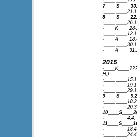
-____ ____??? 
7____S____30.
-____ ____21.1
8____S____22.1
-____ ____26.11
-____K____28-2
-____ ____12.12
-____A____18.-
-____ ____30.1
-____A____31.12
2015
-____K____??? 
H.)
-____ ____15.1.
-____ ____19.1
-____ ____29.1.
9____S____9.
-____ ____18.2.
-____ ____20.3
10____S____26
-____ ____4.4.__
11____S____16.
-____ ____18.4.
-____ ____24.4