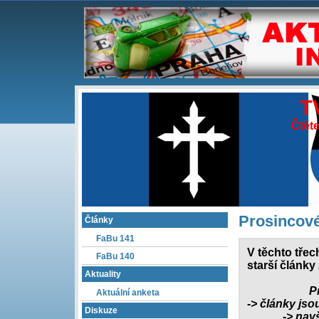
T
Čtěte
Prosincové
Články
FaBu 141
V těchto třec
FaBu 140
starší články
Aktuality
P
Aktuální anketa
-> články js
Diskuze
-> navš