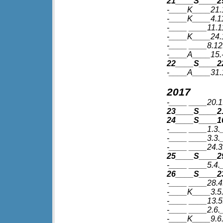
21____S____29
-____K____21.
-____K____4.1
-____ ____11.1
-____K____24.
-____ ____8.12.
-____A____15.-
22____S____22
-____A____31.12
2017
-____ ____20.1.
23____S____2.
24____S____16
-____ ____1.3._
-____ ____3.3._
-____ ____24.3.
25____S____29
-____ ____5.4._
26____S____2
-____ ____28.4.
-____K____3.5.
-____ ____13.5
-____ ____2.6.
-____K____9.6