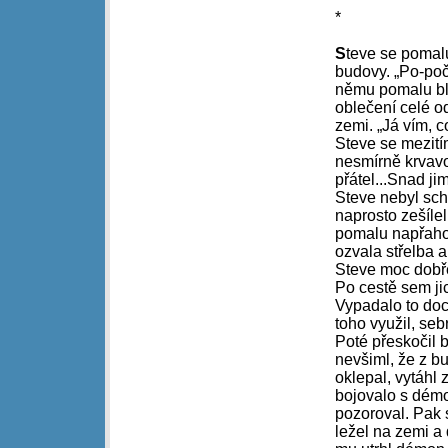
*
S
teve se pomal
budovy. „Po-počk
němu pomalu blí
oblečení celé od
zemi. „Já vím, c
Steve se mezití
nesmírně krvavo
přátel...Snad ji
Steve nebyl sch
naprosto zešíle
pomalu napřahov
ozvala střelba 
Steve moc dobře
Po cestě sem jic
Vypadalo to doc
toho využil, seb
Poté přeskočil 
nevšiml, že z b
oklepal, vytáhl 
bojovalo s démo
pozoroval. Pak 
ležel na zemi a