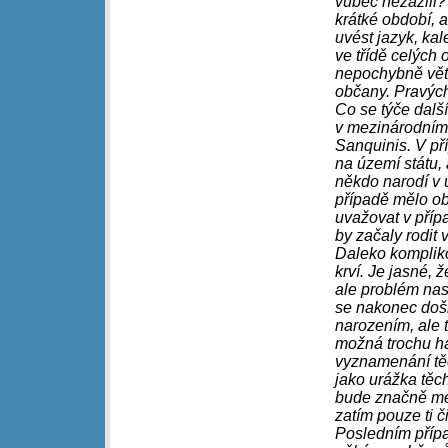
vůbec nezažili? 
krátké období, a
uvést jazyk, kale
ve třídě celých 
nepochybně větš
občany. Pravých
Co se týče dalš
v mezinárodním 
Sanquinis. V pří
na území státu, 
někdo narodí v 
případě mělo o
uvažovat v příp
by začaly rodit 
Daleko kompliko
krví. Je jasné,
ale problém nas
se nakonec došl
narozením, ale 
možná trochu ha
vyznamenání těc
jako urážka těc
bude značně menš
zatím pouze ti či
Posledním přípa