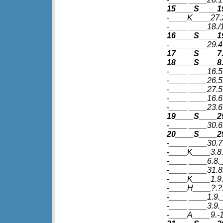
15____S____1
-____K____27.2
-____ ____18./1
16____S____19.
-____ ____29.4.
17____S____7
18____S____8.
-____ ____16.5.
-____ ____26.5.
-____ ____27.5.
-____ ____16.6.
-____ ____23.6
19____S____29.
-____ ____30.6
20____S____29.
-____ ____30.7
-____K____3.8
-____ ____6.8._
-____ ____31.8.
-____K____1.9._
-____H____?.?.
-____ ____1.9.
-____ ____3.9.
-____A____9.-18