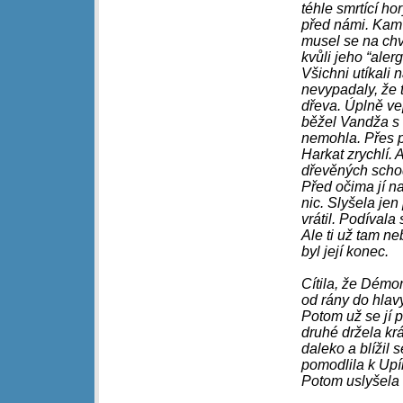
téhle smrtící h
před námi. Kam 
musel se na chv
kvůli jeho “alerg
Všichni utíkali 
nevypadaly, že 
dřeva. Úplně ve
běžel Vandža s 
nemohla. Přes pl
Harkat zrychlí.
dřevěných schod
Před očima jí n
nic. Slyšela je
vrátil. Podívala
Ale ti už tam ne
byl její konec.
Cítila, že Démon
od rány do hlavy
Potom už se jí p
druhé držela kr
daleko a blížil 
pomodlila k Up
Potom uslyšela 