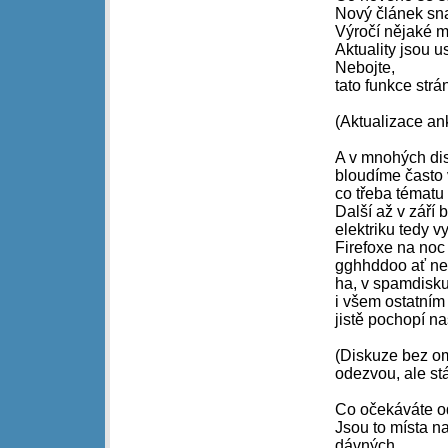
Nový článek sn
Výročí nějaké 
Aktuality jsou 
Nebojte,
tato funkce str
(Aktualizace an
A v mnohých di
bloudíme často 
co třeba témat
Další až v září
elektriku tedy 
Firefoxe na no
gghhddoo ať n
ha, v spamdiskuz
i všem ostatním
jistě pochopí na
(Diskuze bez om
odezvou, ale s
Co očekáváte o
Jsou to místa n
dávných,