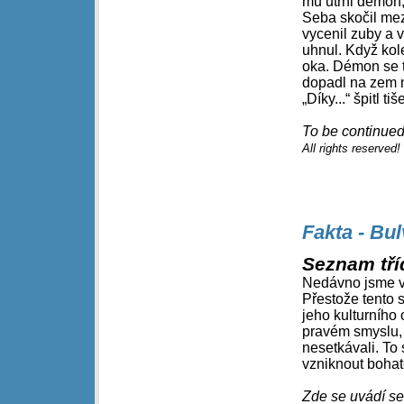
mu utrhl démon,
Seba skočil mezi
vycenil zuby a v
uhnul. Když kol
oka. Démon se t
dopadl na zem 
„Díky...“ špitl ti
To be continued!
All rights reserved
Fakta - Bu
Seznam tří
Nedávno jsme vs
Přestože tento s
jeho kulturního
pravém smyslu, k
nesetkávali. To
vzniknout bohaté
Zde se uvádí se