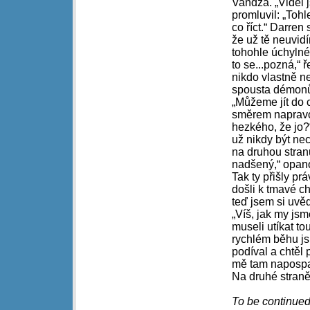
Vandža. „Viděl j
promluvil: „Tohl
co říct.“ Darren
že už tě neuvidí
tohohle úchylnéh
to se...pozná,“ 
nikdo vlastně ne
spousta démonů.
„Můžeme jít do c
směrem napravo 
hezkého, že jo?
už nikdy být ne
na druhou stranu
nadšený,“ opano
Tak ty přišly pr
došli k tmavé c
teď jsem si uvěd
„Víš, jak my js
museli utíkat t
rychlém běhu jsm
podíval a chtěl 
mě tam naposp
Na druhé straně
To be continued