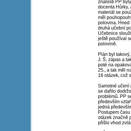
znalosti PP byl
docenta Hůrky, 
materiál se pou
měl pouhopouhý
polovina. Hned 
druhá učební po
Učebnice slouži
ještě používal s
polovině.
Plán byl takový,
J. Š. zápas a ta
poté na opaková
25., a tak měl 
16 otázek, což 
Samotné učení p
se dařilo dodrž
problémů. PP se 
především vztah
jedná především
Postupem času se
otázek značně p
přišlo vhod zvlá