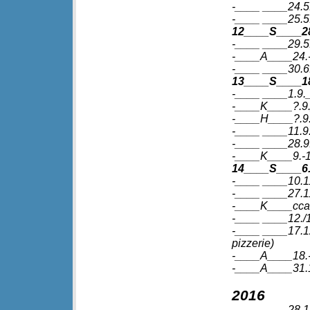
-____ ____24.5
-____ ____25.5.
12____S____28
-____ ____29.5.
-____A____24.-
-____ ____30.6
13____S____18
-____ ____1.9.
-____K____?.9._
-____H____?.9.
-____ ____11.9
-____ ____28.9.
-____K____9.-1
14____S____6.
-____ ____10.11
-____ ____27.1
-____K____cca 
-____ ____12./
-____ ____17.12
pizzerie)
-____A____18.-
-____A____31.12
2016
-____ ____28.1.