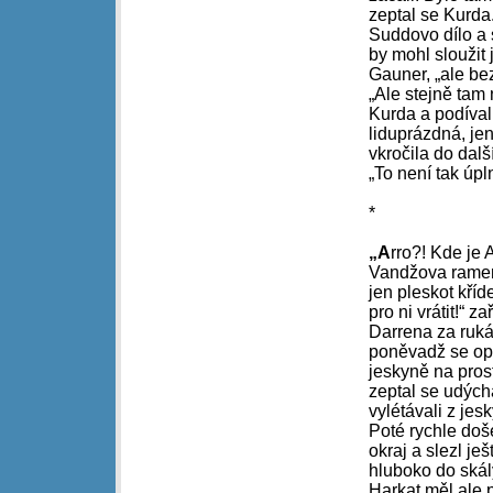
zeptal se Kurda.
Suddovo dílo a 
by mohl sloužit 
Gauner, „ale be
„Ale stejně tam
Kurda a podíval
liduprázdná, jen
vkročila do dalš
„To není tak úpl
*
„A
rro?! Kde je 
Vandžova ramene
jen pleskot kříd
pro ni vrátit!“ 
Darrena za ruká
poněvadž se opro
jeskyně na prost
zeptal se udých
vylétávali z jes
Poté rychle doše
okraj a slezl je
hluboko do skály
Harkat měl ale 