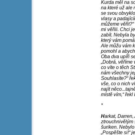
Kurda měl na sob
na které už ale
se svou obvyklo
vlasy a padající
můžeme věřit?“
mi věřili. Chci
zabít. Nebyla by
který vám pomáh
Ale můžu vám k
pomohl a abycho
Oba dva upíři se
„Dobrá, věříme 
co víte o těch 
nám všechny jejic
Souhlasíte?“ ře
vše, co o nich 
najít něco...taj
místě vím,“ řekl
*
H
arkat, Darren
ztrouchnivělým
šuriken. Nebylo
„Pospěšte si!“ 