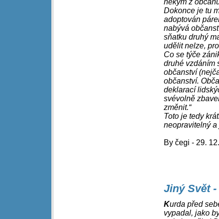
někým z občanů,
Dokonce je tu m
adoptován páre
nabývá občanstv
sňatku druhý ma
udělit nelze, p
Co se týče záni
druhé vzdáním s
občanství (nejča
občanství. Obča
deklarací lidský
svévolně zbaven 
změnit.“
Toto je tedy krá
neopravitelný a
By čegi - 29. 12
Jiný Svět -
K
urda před sebe
vypadal, jako by