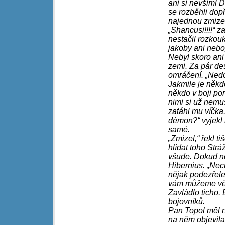
ani si nevšiml 
se rozběhli dop
najednou zmizel
„Shancusi!!!!“ 
nestačil rozkou
jakoby ani nebo
Nebyl skoro ani 
zemi. Za pár des
omráčení. „Nedo
Jakmile je někdo
někdo v boji por
nimi si už nemus
zatáhl mu víčka
démon?“ vyjekl 
samé.
„Zmizel,“ řekl t
hlídat toho Strá
všude. Dokud ne
Hibernius. „Nec
nějak podezřele
vám můžeme věři
Zavládlo ticho. 
bojovníků.
Pan Topol měl n
na něm objevila