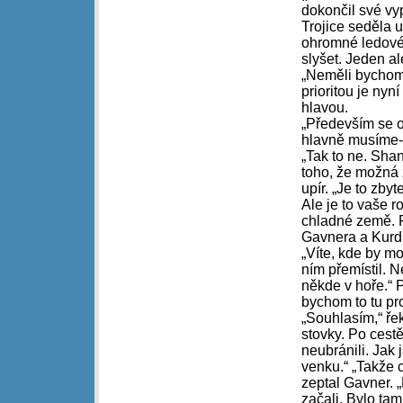
dokončil své vy
Trojice seděla u
ohromné ledové 
slyšet. Jeden a
„Neměli bychom
prioritou je nyn
hlavou.
„Především se o
hlavně musíme-
„Tak to ne. Sha
toho, že možná 
upír. „Je to zby
Ale je to vaše r
chladné země. P
Gavnera a Kurdu,
„Víte, kde by mo
ním přemístil. 
někde v hoře.“ 
bychom to tu pr
„Souhlasím,“ řek
stovky. Po ces
neubránili. Jak 
venku.“ „Takže 
zeptal Gavner. „
začali. Bylo tam