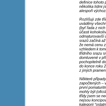
definice tohoto
několika lidmi j
alespoň výchoz
Rozlišuji zde tř
uváděny všechny
(byť řada z nic
účasti kohokoliv
odmaturovavší u
srazů začíná až
že nemá cenu zk
vzhledem k tomu
třídního srazu sm
domluvené v pří
pochopitelně do
do konce roku 20
z jiných pramen
Některé případy
započtených – v
první pomaturit
mohly být (ofic
třídy jsem se ne
nejsou koncipov
kategorii “osta