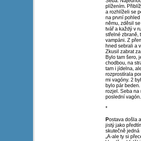
Seba. Najednou 
plížením. Přiblíž
a rozhlíželi se 
na první pohled 
němu, zděsil se
tvář a každý v r
střelné zbraně, 
vampáni. Z přem
hned sebrali a v
Zkusil zabrat za
Bylo tam šero, 
chodbou, na str
tam i jídelna, 
rozprostírala p
mi vagóny. 2 by
bylo pár beden. 
rozjel. Seba na
poslední vagón.
*
P
ostava došla a
jistý jako předt
skutečně jedná 
„A-ale ty si pře