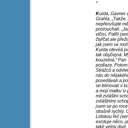
*
K
urda, Gavner a
Grahla. „Takže,
nepřerušujte mě
poslouchali. „Ja
vlčici. Patřil js
čtyřčat ale přež
jak jsem se mohl
Kurda otevírá p
tak obyčejná. M
kouzelná,“ Pan T
podlaze. Potom 
Strážců a odvle
nás do nějakého
posedávali a po
se trénovali v b
a mojí matku si 
mít zvláštní sch
zvláštními scho
jsem se po roce
strašně rychlý. 
Lidskou řeč jse
existuje něco, j
také velmi divil