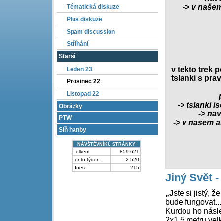
-> v naše
Tématická diskuze
Plus diskuze
Spam discussion
Stříhání
Starší
v tekto trek 
Leden 23
tslanki s prav
Prosinec 22
Listopad 22
-> tslanki i
Obrázky
-> nav
PTW
-> v nasem a
Síň hanby
NÁVŠTĚVNÍKŮ STRÁNKY
celkem
859 621
tento týden
2 520
dnes
215
Jiný Svět -
„J
ste si jistý, 
bude fungovat...
Kurdou ho násle
2x1,5 metru velk