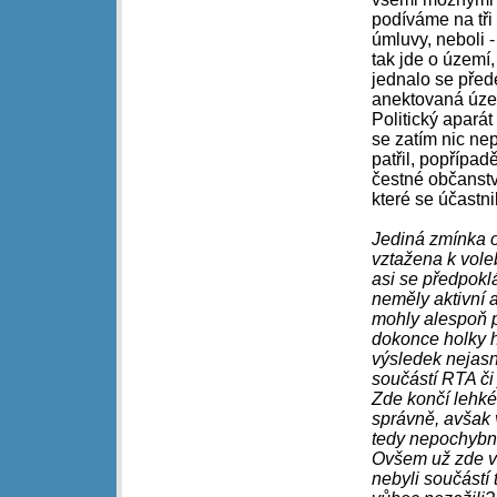
podíváme na tři 
úmluvy, neboli -
tak jde o území
jednalo se před
anektovaná úze
Politický aparát
se zatím nic ne
patřil, popřípa
čestné občanstv
které se účastnil
Jediná zmínka o
vztažena k vole
asi se předpoklá
neměly aktivní 
mohly alespoň pa
dokonce holky hl
výsledek nejasn
součástí RTA či 
Zde končí lehké 
správně, avšak 
tedy nepochybně
Ovšem už zde vzn
nebyli součástí 