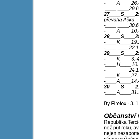
-____A____26.-
-____ ____29.6
27____S____29.
převaha Áčka
-____ ____30.6
-____A____10.-1
28____S____29.
-____K____19.
-____ ____22.1
29____S____29
-____K____3.-4
-____H____10.1
-____ ____24.1
-____K____27.1
-____A____14.-
30____S____27.
-____A____31.12
By Firefox - 3. 1
Občanství 
Republika Terci
než půl roku, av
nejen nezapome
všemi možnými m