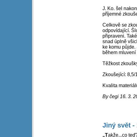
J. Ko. šel nako
příjemné zkouše
Celkově se zkou
odpovídající. Šl
připraveni. Také
snad úplně všich
ke komu půjde. 
během mluvení 
Těžkost zkoušky
Zkoušející: 8,5/
Kvalita materiál
By čegi 16. 3. 2
Jiný svět -
„T
akže...co te