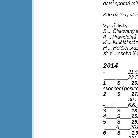
další sporná mís
Zde už tedy vla
Vysvětlivky
S ... Číslovaný t
A ... Pravidelná 
K ... Klučičí srá
H ... Holčičí srá
X: Y = osoba X 
2014
-____ ____21.5
-____ ____23.5
1____S____26.
skončení posled
2____S____27.-
-____ ____30.5.
-____ ____6.6._
3____S____18.-
4____S____25.6
5____S____26.
-____A____26.6
6____S____1.9