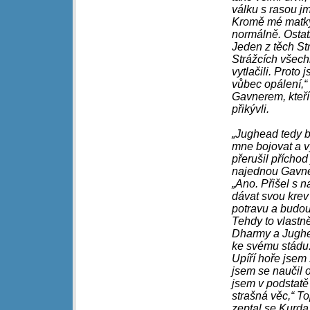
válku s rasou jm
Kromě mé matky 
normálně. Ostatn
Jeden z těch St
Strážcích všechn
vytlačili. Proto 
vůbec opálení,“
Gavnerem, kteří
přikývli.
„Jughead tedy by
mne bojovat a vy
přerušil přícho
najednou Gavner
„Ano. Přišel s 
dávat svou krev
potravu a budou
Tehdy to vlastně
Dharmy a Jughea
ke svému stádu.
Upíří hoře jsem 
jsem se naučil o
jsem v podstatě
strašná věc,“ T
zeptal se Kurda