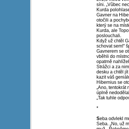
síni. „Vůbec ne
Kurda polohlas
Gavner na Hibe
otočili a pochyb
který se na míst
Kurda, ale Topol
poslouchali.
Když už chtěl Ga
schovat sem!“ š
Gavnerem se otoč
vběhli do místno
opatrně nahlížel
Strážci a za ni
desku a chtěl jí
kazit váš geniá
Hibernius se ot
„Ano, tentokrát
úplně nedodělal
„Tak tuhle odpo
*
S
eba odvlekl m
Seba. „No, už mi
muž. „Řekněme, 