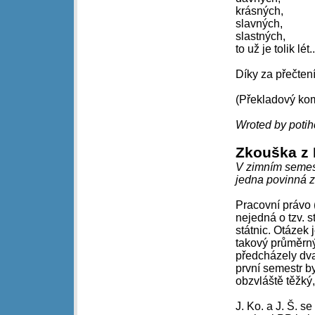
krásných,
slavných,
slastných,
to už je tolik lét..
Díky za přečtení
(Překladový kom
Wroted by potihc
Zkouška z 
V zimním semest
jedna povinná z
Pracovní právo 
nejedná o tzv. 
státnic. Otázek
takový průměrný
předcházely dva
první semestr b
obzvláště těžký,
J. Ko. a J. Š. se