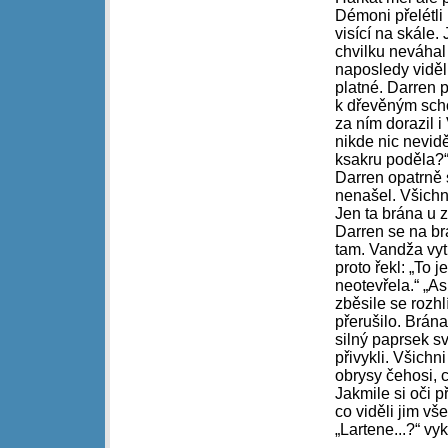
Démoni přelétli p
visící na skále.
chvilku neváhal
naposledy viděl 
platné. Darren 
k dřevěným scho
za ním dorazil i
nikde nic nevid
ksakru poděla?
Darren opatrně 
nenašel. Všichni
Jen ta brána u 
Darren se na br
tam. Vandža vyt
proto řekl: „To 
neotevřela.“ „As
zběsile se rozhl
přerušilo. Brána
silný paprsek sv
přivykli. Všichn
obrysy čehosi, 
Jakmile si oči p
co viděli jim vš
„Lartene...?“ vy