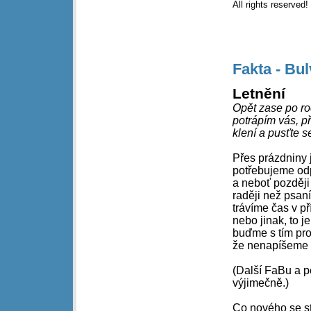
All rights reserved
Fakta - Bu
Letnění
Opět zase po ro
potrápím vás, p
klení a pusťte s
Přes prázdniny 
potřebujeme od
a neboť později
raději než psan
trávíme čas v př
nebo jinak, to je
buďme s tím pro
že nenapíšeme 
(Další FaBu a po
výjimečně.)
Co nového se s