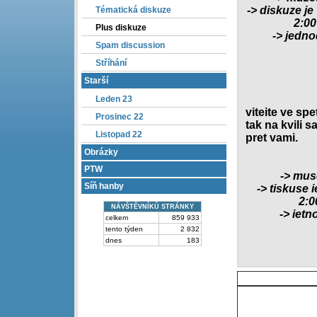
-> diskuze je
Tématická diskuze
2:00
Plus diskuze
-> jedn
Spam discussion
Stříhání
Starší
Leden 23
viteite ve spe
Prosinec 22
tak na kvili s
Listopad 22
pret vami.
Obrázky
PTW
-> mus
Síň hanby
-> tiskuse i
2:0
NÁVŠTĚVNÍKŮ STRÁNKY
-> ietn
celkem
859 933
tento týden
2 832
dnes
183