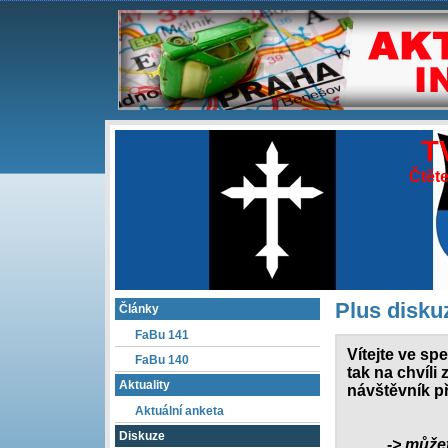
T
Čtěte
Plus diskuz
Články
FaBu 141
Vítejte ve spe
FaBu 140
tak na chvíli 
Aktuality
návštěvník p
Aktuální anketa
Diskuze
-> může