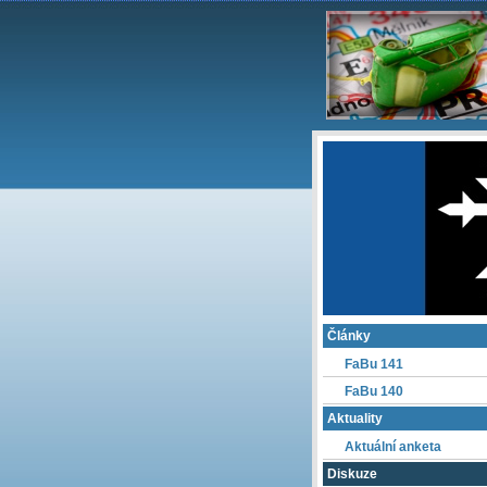
Články
FaBu 141
FaBu 140
Aktuality
Aktuální anketa
Diskuze