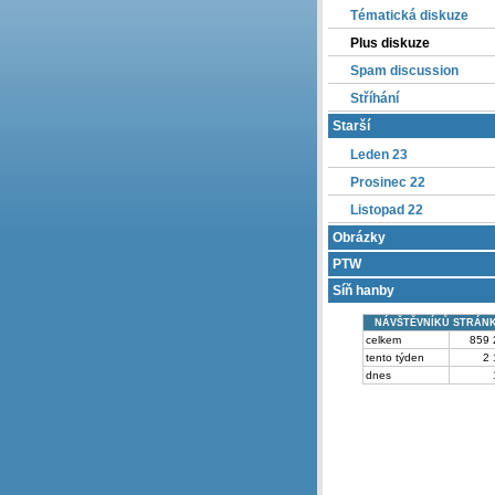
Tématická diskuze
Plus diskuze
Spam discussion
Stříhání
Starší
Leden 23
Prosinec 22
Listopad 22
Obrázky
PTW
Síň hanby
NÁVŠTĚVNÍKŮ STRÁN
celkem
859 
tento týden
2 
dnes