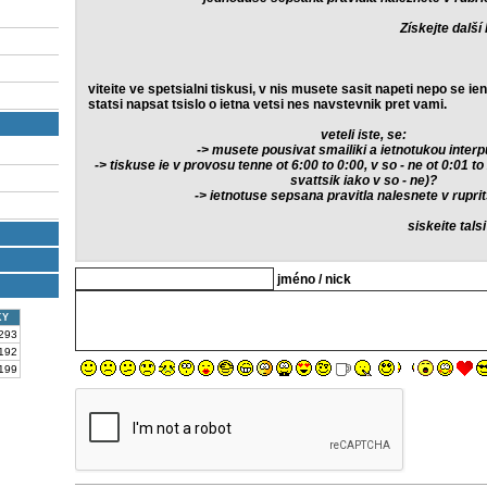
Získejte další
viteite ve spetsialni tiskusi, v nis musete sasit napeti nepo se ien
statsi napsat tsislo o ietna vetsi nes navstevnik pret vami.
veteli iste, se:
-> musete pousivat smailiki a ietnotukou interp
-> tiskuse ie v provosu tenne ot 6:00 to 0:00, v so - ne ot 0:01 to
svattsik iako v so - ne)?
-> ietnotuse sepsana pravitla nalesnete v rupri
siskeite tals
jméno / nick
KY
293
192
199