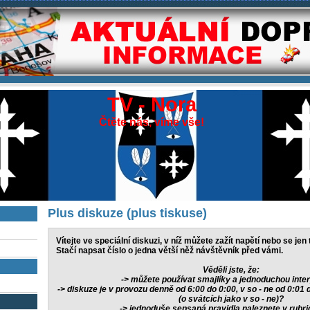
TV - Nora
Čtěte nás, víme vše!
Plus diskuze (plus tiskuse)
Vítejte ve speciální diskuzi, v níž můžete zažít napětí nebo se jen 
Stačí napsat číslo o jedna větší něž návštěvník před vámi.
Věděli jste, že:
-> můžete používat smajlíky a jednoduchou inte
-> diskuze je v provozu denně od 6:00 do 0:00, v so - ne od 0:01 
(o svátcích jako v so - ne)?
-> jednoduše sepsaná pravidla naleznete v rubr