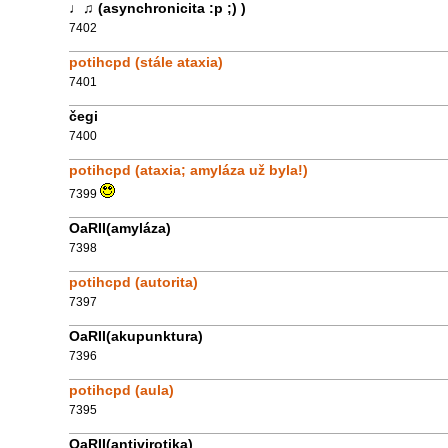
♩♫ (asynchronicita :p ;) )
7402
potihcpd (stále ataxia)
7401
čegi
7400
potihcpd (ataxia; amyláza už byla!)
7399
OaRII(amyláza)
7398
potihcpd (autorita)
7397
OaRII(akupunktura)
7396
potihcpd (aula)
7395
OaRII(antivirotika)