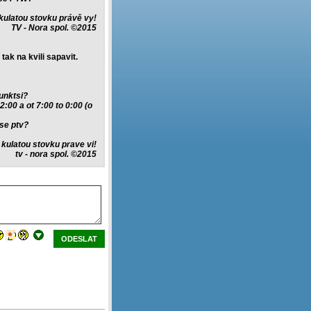
 kulatou stovku právě vy!
TV - Nora spol. ©2015
 tak na kvili sapavit.
unktsi?
 2:00 a ot 7:00 to 0:00 (o
tse ptv?
i kulatou stovku prave vi!
tv - nora spol. ©2015
ODESLAT