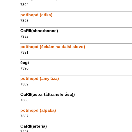
7394
potihcpd (etika)
7393
OaRII(absorbance)
7392
potihcpd (čekám na další slovo)
7391
čegi
7390
potihcpd (amyláza)
7389
OaRII(aspartáttransferása))
7388
potihcpd (alpaka)
7387
OaRII(arteria)