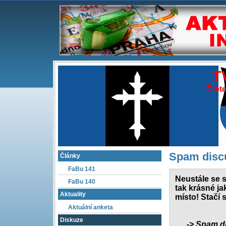
T
Čtěte
Spam discu
Články
FaBu 141
Neustále se s
FaBu 140
tak krásné ja
Aktuality
místo! Stačí 
Aktuální anketa
Diskuze
-> Spam d