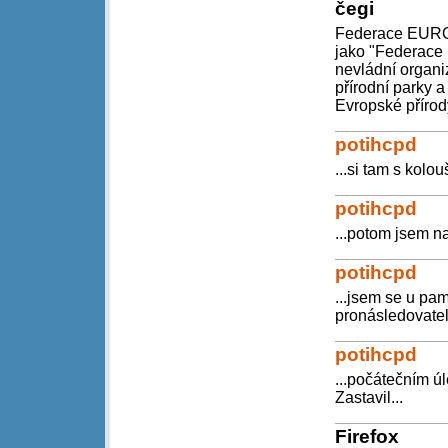
čegi
Federace EURO
jako "Federace 
nevládní organi
přírodní parky a
Evropské přírod
potihcpd
...si tam s kolo
potihcpd
...potom jsem na
potihcpd
...jsem se u pam
pronásledovatel
potihcpd
...počátečním úl
Zastavil...
Firefox