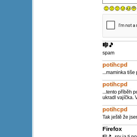
🎼🎵
spam
potihcpd
...maminka tiše
potihcpd
...tento příběh 
ukradl vajíčka. V
potihcpd
Tak ještě že js
Firefox
🎼🎵, sry ja ti 