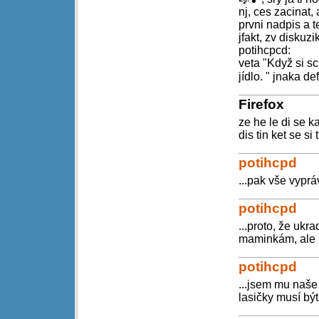
nj, ces zacinat,
prvni nadpis a t
jfakt, zv diskuz
potihcpcd:
veta "Když si s
jídlo. " jnaka def
Firefox
ze he le di se ka 
dis tin ket se si 
potihcpd
...pak vše vyprá
potihcpd
...proto, že ukr
maminkám, ale p
potihcpd
...jsem mu naše
lasičky musí být