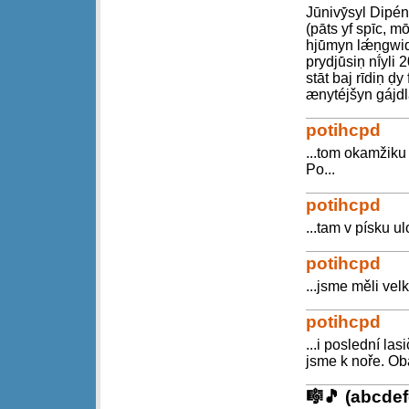
Jūnivȳ́syl Dipé
(pāts yf spīc, mo
hjū́myn lǽṇgwiq
prydjū́siṇ nī́yl
stāt baj rīdiṇ d
ænytéjšyn gájdl
potihcpd
...tom okamžiku 
Po...
potihcpd
...tam v písku u
potihcpd
...jsme měli velk
potihcpd
...i poslední la
jsme k noře. Oba
🎼🎵 (abcde