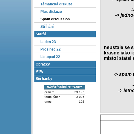
Tématická diskuze
-
Plus diskuze
-> jedn
Spam discussion
Stříhání
Starší
Leden 23
neustale se se
Prosinec 22
krasne iako i
Listopad 22
misto! statsi
Obrázky
PTW
-> spam t
Síň hanby
NÁVŠTĚVNÍKŮ STRÁNKY
-> ietn
celkem
859 196
tento týden
2 095
dnes
102