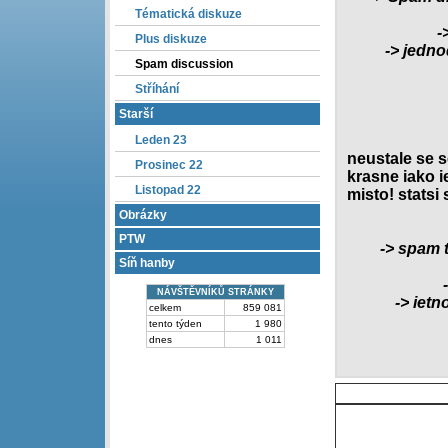
Tématická diskuze
-
Plus diskuze
-> jedn
Spam discussion
Stříhání
Starší
Leden 23
neustale se se
Prosinec 22
krasne iako i
Listopad 22
misto! statsi
Obrázky
PTW
-> spam t
Síň hanby
NÁVŠTĚVNÍKŮ STRÁNKY
-> ietn
celkem
859 081
tento týden
1 980
dnes
1 011