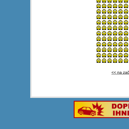
<< na za