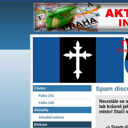
T
Čtěte
Spam discu
Články
FaBu 141
Neustále se s
FaBu 140
tak krásné ja
Aktuality
místo! Stačí 
Aktuální anketa
Diskuze
-> Spam d