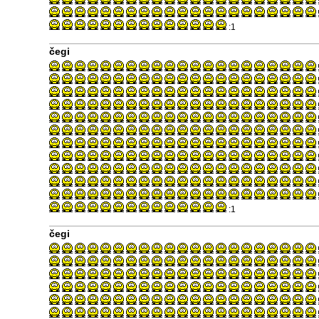
:1
čegi
:1
čegi