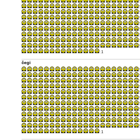
:1
čegi
:1