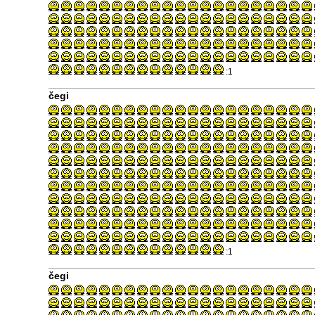
:1
čegi
:1
čegi