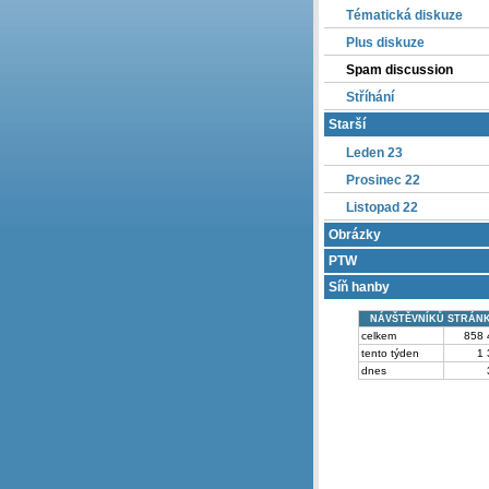
Tématická diskuze
Plus diskuze
Spam discussion
Stříhání
Starší
Leden 23
Prosinec 22
Listopad 22
Obrázky
PTW
Síň hanby
NÁVŠTĚVNÍKŮ STRÁN
celkem
858 
tento týden
1 
dnes