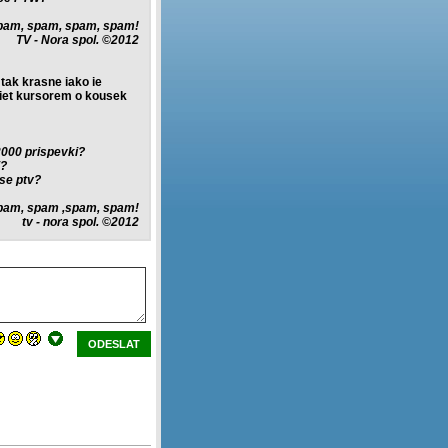
pam, spam, spam, spam!
TV - Nora spol. ©2012
 tak krasne iako ie
siet kursorem o kousek
2000 prispevki?
i?
tse ptv?
pam, spam ,spam, spam!
tv - nora spol. ©2012
ODESLAT