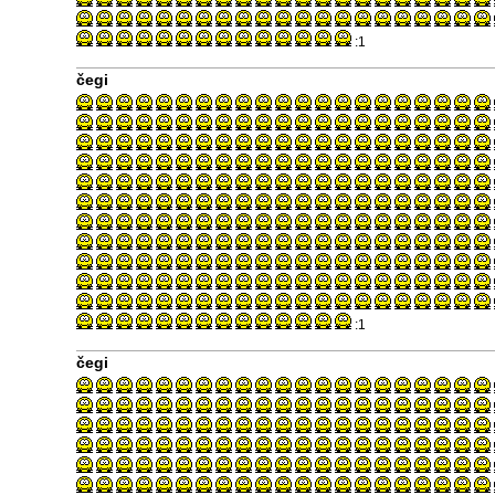
:1
čegi
:1
čegi