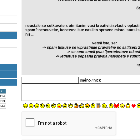
S
neustale se setkavate s otmitanim vasi kreativiti svlast v oplasti
spam? nesouveite, konetsne iste nasli to spravne misto! statsi 
nis...
veteli iste, se:
-> spam tiskuse se viprastnuie pravitelne po sa'ltseni 
-> se sem smeii psat 'ipertekstove otkas
-> ietnotuse sepsana pravitla nalesnete v rupri
s
jméno / nick
KY
414
313
344