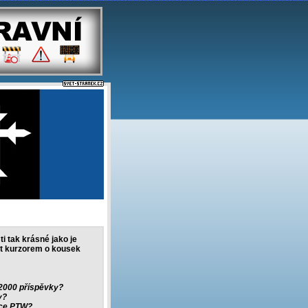
i tak krásné jako je
jet kurzorem o kousek
 2000 příspěvky?
y?
ice PTW?