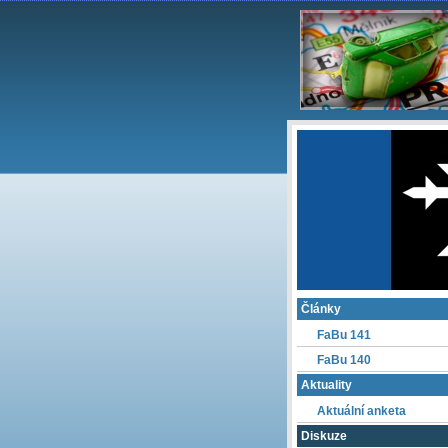
Články
FaBu 141
FaBu 140
Aktuality
Aktuální anketa
Diskuze