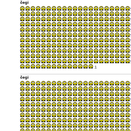
čegi
:1
čegi