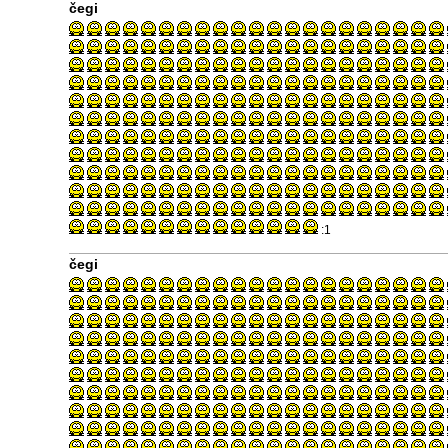
čegi
:1
čegi