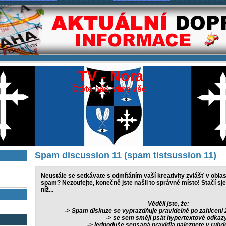
TV - Nora
Čtěte nás, víme vše!
Spam discussion 11 (spam tistsussion 11)
Neustále se setkávate s odmítáním vaší kreativity zvlášť v oblast
spam? Nezoufejte, konečně jste našli to správné místo! Stačí s
níž...
Věděli jste, že:
-> Spam diskuze se vyprazdňuje pravidelně po zahlcení
-> se sem smějí psát hypertextové odkaz
-> jednoduše sepsaná pravidla naleznete v rubr