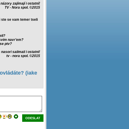
 názory zajímají i ostatní!
TV - Nora spol. ©2015
i ste se vam temer tseli
eli?
 svim navr'em?
tse ptv?
 nasori saiimaii i ostatni!
tv - nora spol. ©2015
ovládáte? (iake
ODESLAT