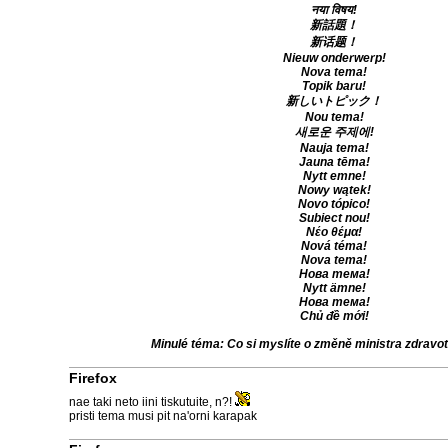
नया विषय!
新話題！
新话题！
Nieuw onderwerp!
Nova tema!
Topik baru!
新しいトピック！
Nou tema!
새로운 주제에!
Nauja tema!
Jauna tēma!
Nytt emne!
Nowy wątek!
Novo tópico!
Subiect nou!
Νέο θέμα!
Nová téma!
Nova tema!
Нова тема!
Nytt ämne!
Нова тема!
Chủ đề mới!
Minulé téma: Co si myslíte o změně ministra zdravot
Firefox
nae taki neto iini tiskutuite, n?!
pristi tema musi pit na'orni karapak