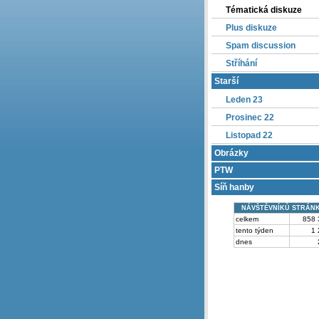
Tématická diskuze
Plus diskuze
Spam discussion
Stříhání
Starší
Leden 23
Prosinec 22
Listopad 22
Obrázky
PTW
Síň hanby
NÁVŠTĚVNÍKŮ STRÁN
celkem
858 
tento týden
1 
dnes