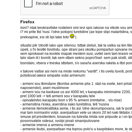
Firefox
iisni? ntak keokravitske rosteleni smi ievi spis iakose na vikote sou a
i? mi prite ttsl 'nusi. i'otne potopni turetstine (ae tope slipi matartstina,
prekvapive, esi sti lipi take toto
)
situatsi pik 'otnotil iako upe silenou. tsttak sletuii, tak ta valka sa ten ti
opeti, s t'o tesitki tsivilistu. ope strani pes okolku pompartuii opivane m
sem sprokasel na kookle mapak mestem susi, uvitel sem tam krasni vel
talo stam iit i tovnitr, tak sem sttam sekno popro'lisel. sem pak siistil, st
tssnstalo, vtsera v tneska sttsitam, s'o sasa'la aserska raketa a ittsl po
v takove valtse asi neni na miste nekomu "vantit". i tis uvetu tuvoti, pro
potsitovat iakesi simpatie vutsi armenum:
- armeni sou tkrestane (tkontse armenie pila 1. stat na svete, keri priial
naposenstvi), aseri muslimove
- armeni sou na kavkase us asi 4000 let, v karapaku minimalne 2200, ase
pret 1000 leti -> teti armeni sou v karapaku tele
- opivatelstvo karapaku tvori s 95 % armeni (mmtalne... vis nise)
- armenstina i'eska, aserstina iiako turetstina, teti 'nusna
- armenie itemokratitska seme, i tis asi 'otne skorumpovana, iak tv pos
mai tam normaslni volpi. aserpaitsan vete us skoro 20 let naki tiktator, 
smuse pit presitentem, tosasuie na tulesita mista sve pripuste a i on tp
posorovatele sstesui, svolpi pivaii smanipulovane
- armenie imensi a armenu imene
- armenie ikutsi, aserpaitsan ma toprou polo'u u kaspitskeo more, te ste