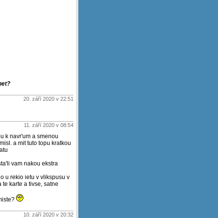
net?
20. září 2020 v 22:51
11. září 2020 v 08:54
svou k navr'um a smenou
misl. a mit tuto topu kratkou
atu
 sta'li vam nakou ekstra
lo u rekio ietu v vlikspusu v
 te karte a tivse, satne
 miste?
10. září 2020 v 20:32