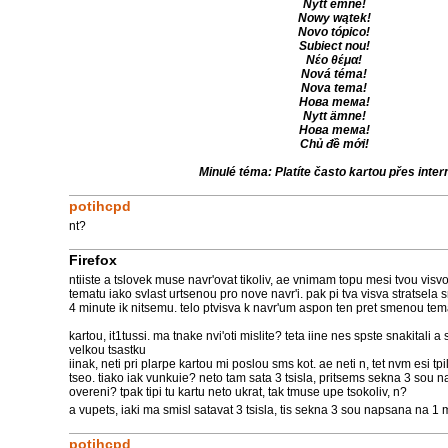
Nytt emne!
Nowy wątek!
Novo tópico!
Subiect nou!
Νέο θέμα!
Nová téma!
Nova tema!
Нова тема!
Nytt ämne!
Нова тема!
Chủ đề mới!
Minulé téma: Platíte často kartou přes inter
potihcpd
nt?
Firefox
ntiiste a tslovek muse navr'ovat tikoliv, ae vnimam topu mesi tvou vi
tematu iako svlast urtsenou pro nove navr'i. pak pi tva visva stratsela s
4 minute ik nitsemu. telo ptvisva k navr'um aspon ten pret smenou tem
kartou, it1tussi. ma tnake nvi'oti mislite? teta iine nes spste snakitali a
velkou tsastku
iinak, neti pri plarpe kartou mi poslou sms kot. ae neti n, tet nvm esi tpi
tseo. tiako iak vunkuie? neto tam sata 3 tsisla, pritsems sekna 3 sou na
overeni? tpak tipi tu kartu neto ukrat, tak tmuse upe tsokoliv, n?
a vupets, iaki ma smisl satavat 3 tsisla, tis sekna 3 sou napsana na 1
potihcpd