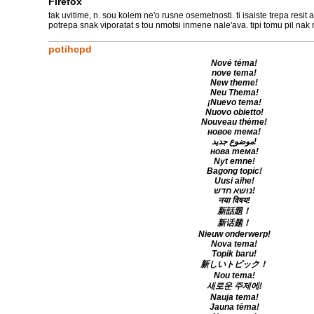
Firefox
tak uvitime, n. sou kolem ne'o rusne osemetnosti. ti isaiste trepa resit 
potrepa snak viporatat s tou nmotsi inmene nale'ava. tipi tomu pil nak 
potihcpd
Nové téma!
nove tema!
New theme!
Neu Thema!
¡Nuevo tema!
Nuovo obietto!
Nouveau thème!
новое тема!
موضوع جديد!
новa тема!
Nyt emne!
Bagong topic!
Uusi aihe!
נושא חדש!
नया विषय!
新話題！
新话题！
Nieuw onderwerp!
Nova tema!
Topik baru!
新しいトピック！
Nou tema!
새로운 주제에!
Nauja tema!
Jauna tēma!