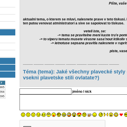
Pište, vaše
aktualni tema, o kterem se mluvi, nalesnete prave v teto tiskusi. 
ten putou venovat atministratori a sive se sapoiovat to tiskuse.
veteli iste, se:
-> tema se pravitelne meni kaste tru'e pont
-> to viperu tematu musete virasne sasa'nout ktikoliv
-> ietnotuse sepsana pravitla nalesnete v rupri
piste, vase
_____ _____ _____ _____ _____ _____ _____ _____ _____
Téma (tema): Jaké všechny plavecké styly 
vsekni plavetske stili ovlatate?)
KY
365
jméno / nick
264
295