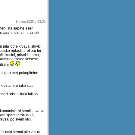
9. října 2020 v 03:08
rmeni, na sapate aseri
 si, tase tmosna nni as tak
ten pila 'otne krvava, stovki
estske oplasti. pret par tni
ki kostel, prisel k nemu,
ikatetrala tseleo tietsese.
nitseni
ts i (pro me) pokopitelne
 krestanstvi iako statni
ri prisli s turki tak asi
tkomunistitski semik piva, ae
keri sporat protlusuie,
revsal po svem otci.
si naki semni plin v ts (a