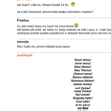
iak malo? vstit vis, Stmeni kastik 14 tni...
ok a ktis imosnost, preveruiete platpu prevotem v kartou?
Firefox
'ei, pilo malo tsasu na navr'i na nove tema!
tak tsasto pik nrek, ae netso io. trepa iistenki na vlak v pus, n. v taki o
snekaval posilat sasilku tsasilkovni a vikaselo tlevneits pres net nes n
trensle
Moc často ne, jenom nějaké busy apod.
potihcpd
Nové téma!
nove tema!
New theme!
Neu Thema!
¡Nuevo tema!
Nuovo obietto!
Nouveau thème!
новое тема!
موضوع جديد!
новa тема!
Nyt emne!
Bagong topic!
Uusi aihe!
נושא חדש!
नया विषय!