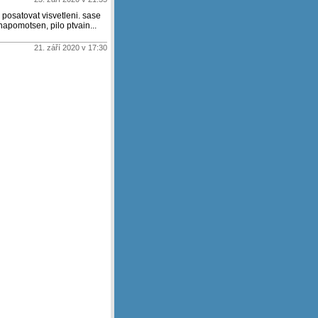
a posatovat visvetleni. sase
napomotsen, pilo ptvain...
21. září 2020 v 17:30