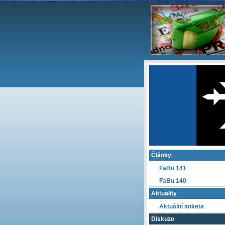
Články
FaBu 141
FaBu 140
Aktuality
Aktuální anketa
Diskuze