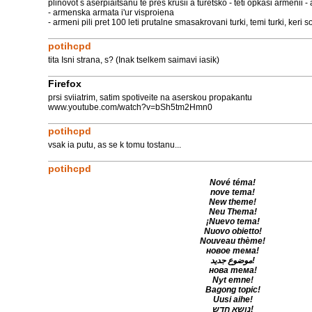
plinovot s aserpiaitsanu te pres krusii a turetsko - teti opkasi armenii - a
- armenska armata i'ur visproiena
- armeni pili pret 100 leti prutalne smasakrovani turki, temi turki, keri 
potihcpd
tita Isni strana, s? (Inak tselkem saimavi iasik)
Firefox
prsi sviiatrim, satim spotiveite na aserskou propakantu
www.youtube.com/watch?v=bSh5tm2Hmn0
potihcpd
vsak ia putu, as se k tomu tostanu...
potihcpd
Nové téma!
nove tema!
New theme!
Neu Thema!
¡Nuevo tema!
Nuovo obietto!
Nouveau thème!
новое тема!
موضوع جديد!
новa тема!
Nyt emne!
Bagong topic!
Uusi aihe!
נושא חדש!