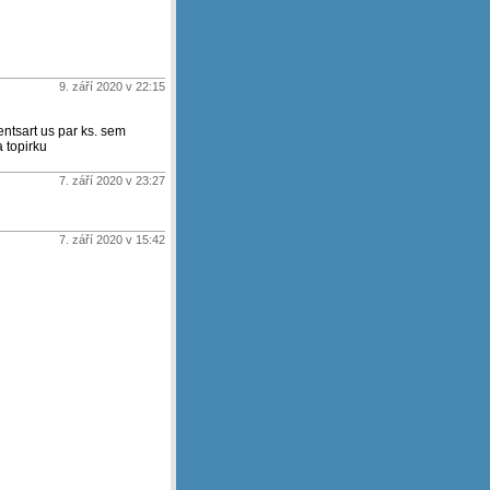
9. září 2020 v 22:15
pentsart us par ks. sem
a topirku
7. září 2020 v 23:27
7. září 2020 v 15:42