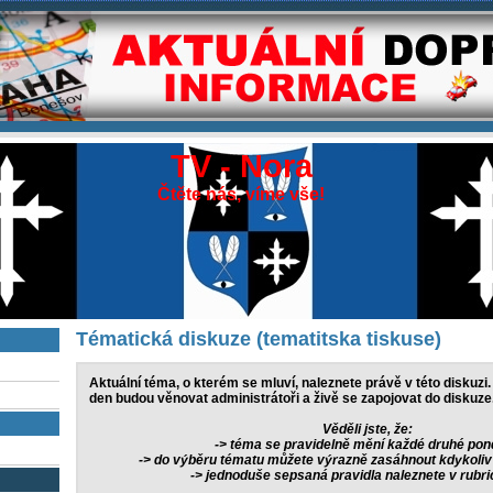
TV - Nora
Čtěte nás, víme vše!
Tématická diskuze (tematitska tiskuse)
Aktuální téma, o kterém se mluví, naleznete právě v této diskuzi
den budou věnovat administrátoři a živě se zapojovat do diskuze
Věděli jste, že:
-> téma se pravidelně mění každé druhé pon
-> do výběru tématu můžete výrazně zasáhnout kdykol
-> jednoduše sepsaná pravidla naleznete v rubr