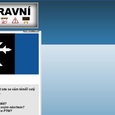
. I zde se vám téměř celý
.
dělí?
iv svým návrhem?
ice PTW?