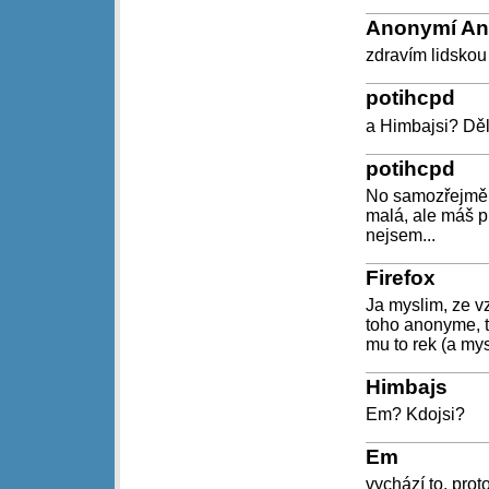
Anonymí A
zdravím lidskou
potihcpd
a Himbajsi? Dě
potihcpd
No samozřejmě, ž
malá, ale máš p
nejsem...
Firefox
Ja myslim, ze v
toho anonyme, tv
mu to rek (a my
Himbajs
Em? Kdojsi?
Em
vychází to, prot