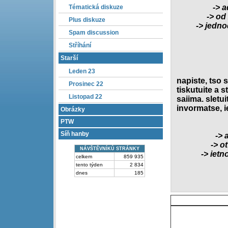
-> a
Tématická diskuze
-> od
Plus diskuze
-> jedn
Spam discussion
Stříhání
Starší
Leden 23
napiste, tso s
Prosinec 22
tiskutuite a s
Listopad 22
saiima. sletui
invormatse, ie
Obrázky
PTW
Síň hanby
-> 
-> o
NÁVŠTĚVNÍKŮ STRÁNKY
-> ietn
celkem
859 935
tento týden
2 834
dnes
185