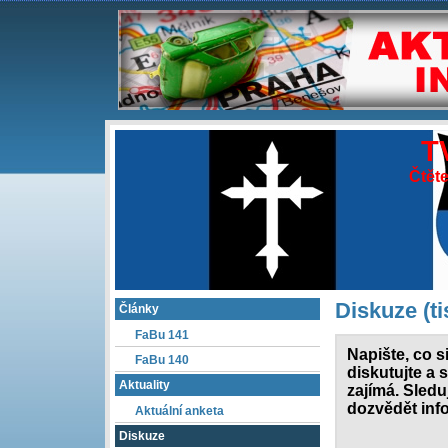
T
Čtěte
Diskuze (t
Články
FaBu 141
Napište, co si
FaBu 140
diskutujte a 
Aktuality
zajímá. Sledu
dozvědět info
Aktuální anketa
Diskuze