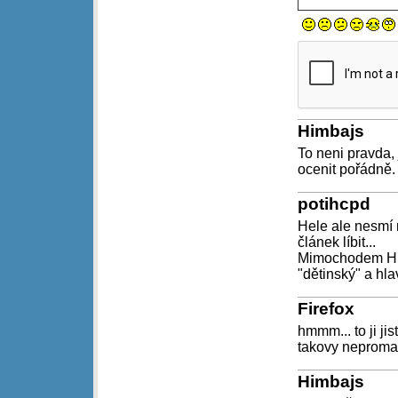
Himbajs
To neni pravda,
ocenit pořádně.
potihcpd
Hele ale nesmí 
článek líbit...
Mimochodem Himb
"dětinský" a hla
Firefox
hmmm... to ji jis
takovy neproma
Himbajs