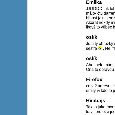
Emilka
:DDDDD tak tohl
málo- čtu darren
blbost jak jsem 
Akorát někdy mi 
ikdyž to vůbec h
oslík
Jo a ty obrázky
sestra
. Ne, f
oslík
Ahoj hele mám t
Ona to opravdu 
Firefox
co vi? adresu te
emily vi kdo to 
Himbajs
Tak to jako mome
to ví, protože js