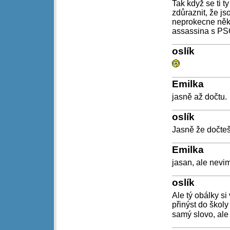
Tak když se ti t
zdůraznit, že j
neprokecne něko
assassina s PSG
oslík
Emilka
jasně až dočtu.
oslík
Jasně že dočteš
Emilka
jasan, ale nevim
oslík
Ale tý obálky si
přinýst do školy
samý slovo, ale