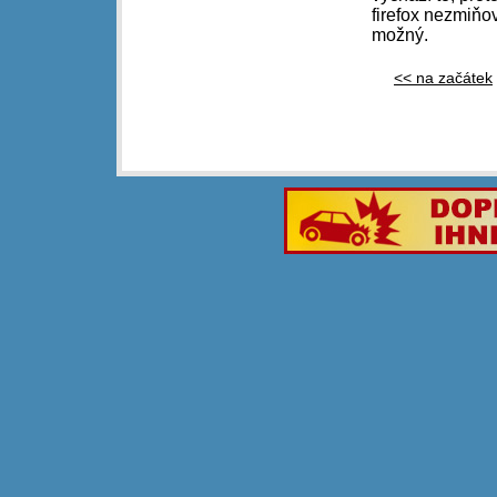
firefox nezmiňov
možný.
<< na začátek