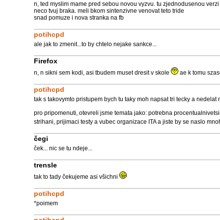
n, ted myslim mame pred sebou novou vyzvu. tu zjednodusenou verzi b
neco tvuj braka. meli bkom sintenzivne venovat teto tride
snad pomuze i nova stranka na fb
potihcpd
ale jak to zmenit...to by chtelo nejake sankce...
Firefox
n, n sikni sem kodi, asi tbudem muset dresit v skole
ae k tomu szas
potihcpd
tak s takovymto pristupem bych tu taky moh napsat tri tecky a nedelat ni
pro pripomenuti, otevreli jsme temata jako: potrebna procentualnivets
strihani, prijimaci testy a vubec organizace ITA a jiste by se naslo mn
čegi
ček... nic se tu ndeje...
trensle
tak to tady čekujeme asi všichni
potihcpd
*poimem