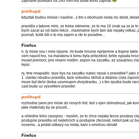
zajimave povidani na 2A5 nvm esi bude koho zajimat
potihcpd
kdyztak budou misise i nasilne...s tim s ebohuzel neda nic delat, dela
pravidla v takove mire, ze treba rekneme, ze to ma 16 znak ua ze je to 
bych zacal az od dalsi lekce...maximalne bych tam dal nejaky odkaz,
poznali, kolik lidi o to ma zajem a cte to poradne...
Firefox
n, ty misie sou i mne njasne. mi bude hrozne nprijemne a trapne takle k
cem naucit hru. na maratonu k tomu byla prilezitost, tohle vypada hro
muset premoct, jine reseni nvidim. aspon na zacatku, az szaujmou cla
lepsi.
nj, tme nnapadlo. taze bys na zacatku vubec npsal o pravidlek? jako zn
1. clanku nbudou pravidla, taze snbudou strihat a ddalsio cisla zapome
muze byt delsi (treba usomrujem dvojstranku...) s tim zpulka bude ne
cast bude uz vysvetleni pravidel.
potihcpd
rozhodne jsem pro misie do novych trid. ted s ejen dohodnout, jak kon
jake materialy by se pouzili...
a ohledne toho casopisu - myslim, ze to chce nejaky tezce poutavy cl
postupne pravidla od nejlehcich a postupne ztezovat, nebot pak uz bud
novemu...a pridat odkazy na mista, kam s emohou obratit
Firefox