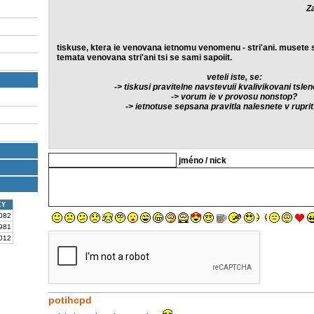
Za
tiskuse, ktera ie venovana ietnomu venomenu - stri'ani. musete s
temata venovana stri'ani tsi se sami sapoiit.
veteli iste, se:
-> tiskusi pravitelne navstevuii kvalivikovani tsl
-> vorum ie v provosu nonstop?
-> ietnotuse sepsana pravitla nalesnete v rupri
jméno / nick
KY
082
981
012
potihcpd