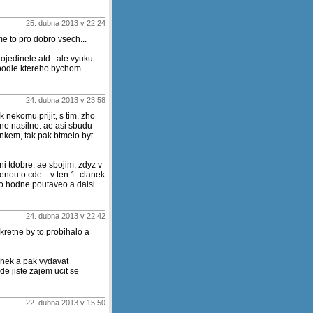
25. dubna 2013 v 22:24
me to pro dobro vsech...
ojedinele atd...ale vyuku
 podle ktereho bychom
24. dubna 2013 v 23:58
 nekomu prijit, s tim, zho
zne nasilne. ae asi sbudu
nkem, tak pak btmelo byt
i tdobre, ae sbojim, zdyz v
nou o cde... v ten 1. clanek
co hodne poutaveo a dalsi
24. dubna 2013 v 22:42
kretne by to probihalo a
anek a pak vydavat
e jiste zajem ucit se
22. dubna 2013 v 15:50