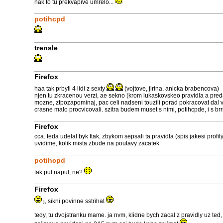
nak to tu prekvapive umrelo...
potihcpd
trensle
Firefox
haa tak prbyli 4 lidi z sexty
(vojtove, jirina, anicka brabencova)
njen tu zkracenou verzi, ae sekno (krom lukaskovskeo pravidla a predav
mozne, ztpozapominaj, pac celi nadseni touzili porad pokracovat dal v
crasne malo procvicovali. szitra budem muset s nimi, potihcpde, i s brr
Firefox
cca. teda udelal byk ttak, zbykom sepsali ta pravidla (spis jakesi profil
uvidime, kolik mista zbude na poutavy zacatek
potihcpd
tak pul napul, ne?
Firefox
j, sikni povinne sstrihat
tedy, tu dvojstranku mame. ja nvm, klidne bych zacal z pravidly uz te