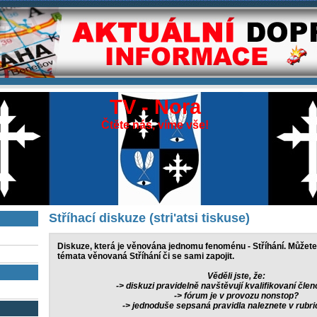
TV - Nora
Čtěte nás, víme vše!
Stříhací diskuze (stri'atsi tiskuse)
Diskuze, která je věnována jednomu fenoménu - Stříhání. Můžete
témata věnovaná Stříhání či se sami zapojit.
Věděli jste, že:
-> diskuzi pravidelně navštěvují kvalifikovaní čle
-> fórum je v provozu nonstop?
-> jednoduše sepsaná pravidla naleznete v rubr