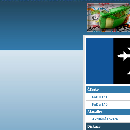
Články
FaBu 141
FaBu 140
Aktuality
Aktuální anketa
Diskuze