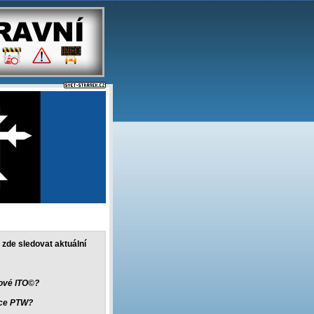
 zde sledovat aktuální
nové ITO©?
ice PTW?