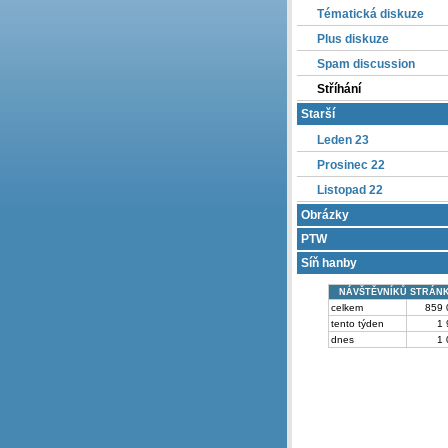
Tématická diskuze
Plus diskuze
Spam discussion
Stříhání
Starší
Leden 23
Prosinec 22
Listopad 22
Obrázky
PTW
Síň hanby
NÁVŠTĚVNÍKŮ STRÁN
celkem
859 
tento týden
1 
dnes
1 