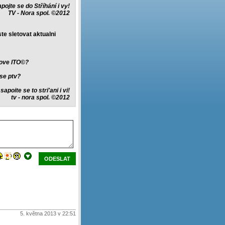
pojte se do Stříhání i vy!
TV - Nora spol. ©2012
te sletovat aktualni
enove ITO©?
tse ptv?
sapoite se to stri'ani i vi!
tv - nora spol. ©2012
ODESLAT
5. května 2013 v 22:51